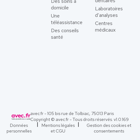
dentaires
Des soins à
domicile
Laboratoires
d’analyses
Une
téléassistance
Centres
médicaux
Des conseils
santé
avec.fr - 105 bis rue de Tolbiac, 75013 Paris
Copyright © avec.fr - Tous droits réservés. v
1.0.169
Données
Mentions légales
Gestion des cookies et
personnelles
et CGU
consentements