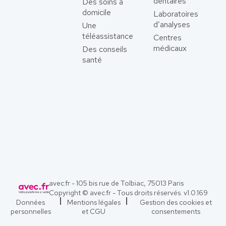
dentaires
Des soins à
domicile
Laboratoires
d’analyses
Une
téléassistance
Centres
médicaux
Des conseils
santé
avec.fr - 105 bis rue de Tolbiac, 75013 Paris
Copyright © avec.fr - Tous droits réservés. v
1.0.169
Données
Mentions légales
Gestion des cookies et
personnelles
et CGU
consentements