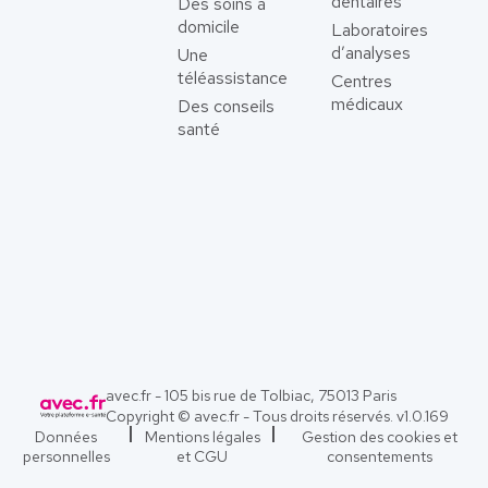
dentaires
Des soins à
domicile
Laboratoires
d’analyses
Une
téléassistance
Centres
médicaux
Des conseils
santé
avec.fr - 105 bis rue de Tolbiac, 75013 Paris
Copyright © avec.fr - Tous droits réservés. v
1.0.169
Données
Mentions légales
Gestion des cookies et
personnelles
et CGU
consentements