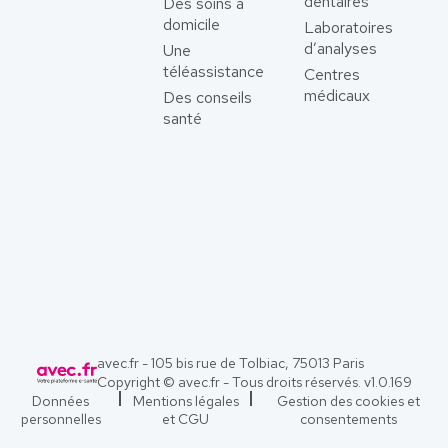
dentaires
Des soins à
domicile
Laboratoires
d’analyses
Une
téléassistance
Centres
médicaux
Des conseils
santé
avec.fr - 105 bis rue de Tolbiac, 75013 Paris
Copyright © avec.fr - Tous droits réservés. v
1.0.169
Données
Mentions légales
Gestion des cookies et
personnelles
et CGU
consentements