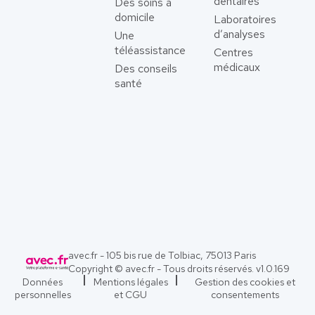
dentaires
Des soins à
domicile
Laboratoires
d’analyses
Une
téléassistance
Centres
médicaux
Des conseils
santé
avec.fr - 105 bis rue de Tolbiac, 75013 Paris
Copyright © avec.fr - Tous droits réservés. v
1.0.169
Données
Mentions légales
Gestion des cookies et
personnelles
et CGU
consentements