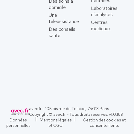
dentaires
Des soins à
domicile
Laboratoires
d’analyses
Une
téléassistance
Centres
médicaux
Des conseils
santé
avec.fr - 105 bis rue de Tolbiac, 75013 Paris
Copyright © avec.fr - Tous droits réservés. v
1.0.169
Données
Mentions légales
Gestion des cookies et
personnelles
et CGU
consentements