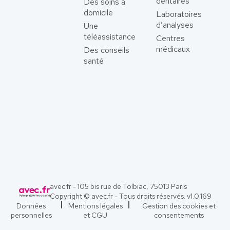
dentaires
Des soins à
domicile
Laboratoires
d’analyses
Une
téléassistance
Centres
médicaux
Des conseils
santé
avec.fr - 105 bis rue de Tolbiac, 75013 Paris
Copyright © avec.fr - Tous droits réservés. v
1.0.169
Données
Mentions légales
Gestion des cookies et
personnelles
et CGU
consentements