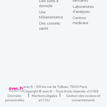
dentaires
Des soins à
domicile
Laboratoires
d’analyses
Une
téléassistance
Centres
médicaux
Des conseils
santé
avec.fr - 105 bis rue de Tolbiac, 75013 Paris
Copyright © avec.fr - Tous droits réservés. v
1.0.169
Données
Mentions légales
Gestion des cookies et
personnelles
et CGU
consentements