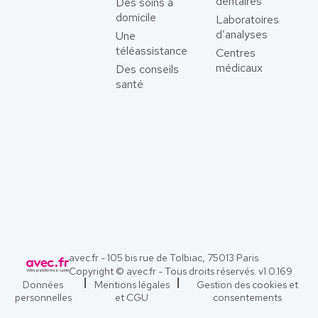
dentaires
Des soins à
domicile
Laboratoires
d’analyses
Une
téléassistance
Centres
médicaux
Des conseils
santé
avec.fr - 105 bis rue de Tolbiac, 75013 Paris
Copyright © avec.fr - Tous droits réservés. v
1.0.169
Données
Mentions légales
Gestion des cookies et
personnelles
et CGU
consentements