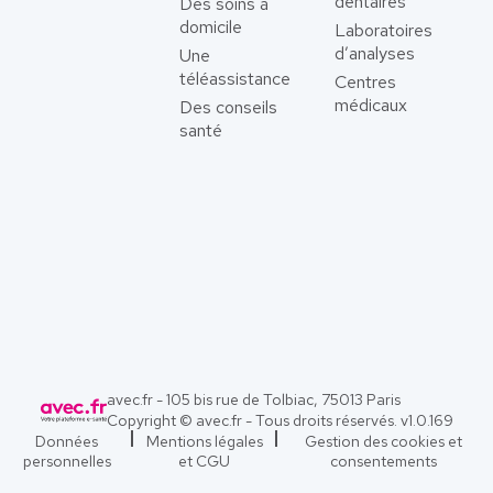
dentaires
Des soins à
domicile
Laboratoires
d’analyses
Une
téléassistance
Centres
médicaux
Des conseils
santé
avec.fr - 105 bis rue de Tolbiac, 75013 Paris
Copyright © avec.fr - Tous droits réservés. v
1.0.169
Données
Mentions légales
Gestion des cookies et
personnelles
et CGU
consentements