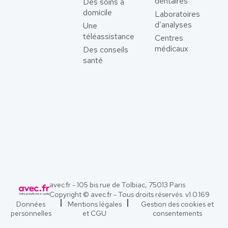
dentaires
Des soins à
domicile
Laboratoires
d’analyses
Une
téléassistance
Centres
médicaux
Des conseils
santé
avec.fr - 105 bis rue de Tolbiac, 75013 Paris
Copyright © avec.fr - Tous droits réservés. v
1.0.169
Données
Mentions légales
Gestion des cookies et
personnelles
et CGU
consentements