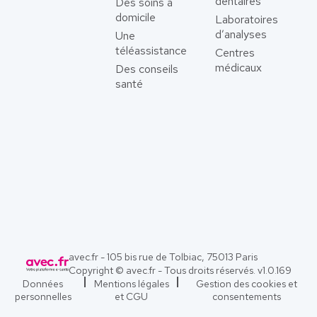
dentaires
Des soins à
domicile
Laboratoires
d’analyses
Une
téléassistance
Centres
médicaux
Des conseils
santé
avec.fr - 105 bis rue de Tolbiac, 75013 Paris
Copyright © avec.fr - Tous droits réservés. v
1.0.169
Données
Mentions légales
Gestion des cookies et
personnelles
et CGU
consentements