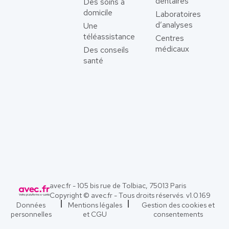
dentaires
Des soins à
domicile
Laboratoires
d’analyses
Une
téléassistance
Centres
médicaux
Des conseils
santé
avec.fr - 105 bis rue de Tolbiac, 75013 Paris
Copyright © avec.fr - Tous droits réservés. v
1.0.169
Données
Mentions légales
Gestion des cookies et
personnelles
et CGU
consentements