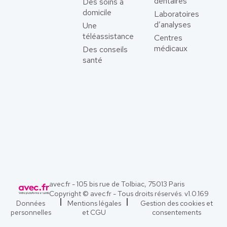
dentaires
Des soins à
domicile
Laboratoires
d’analyses
Une
téléassistance
Centres
médicaux
Des conseils
santé
avec.fr - 105 bis rue de Tolbiac, 75013 Paris
Copyright © avec.fr - Tous droits réservés. v
1.0.169
Données
Mentions légales
Gestion des cookies et
personnelles
et CGU
consentements