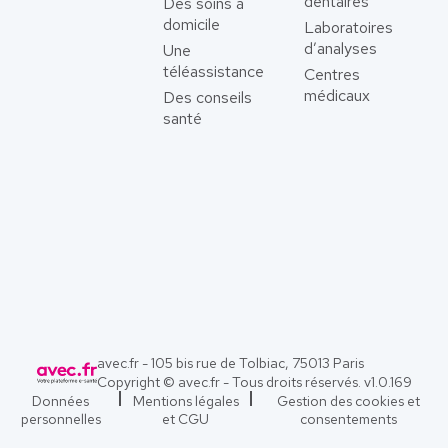
dentaires
Des soins à
domicile
Laboratoires
d’analyses
Une
téléassistance
Centres
médicaux
Des conseils
santé
avec.fr - 105 bis rue de Tolbiac, 75013 Paris
Copyright © avec.fr - Tous droits réservés. v
1.0.169
Données
Mentions légales
Gestion des cookies et
personnelles
et CGU
consentements