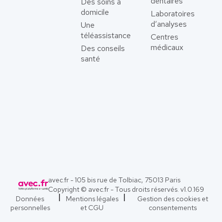
dentaires
Des soins à
domicile
Laboratoires
d’analyses
Une
téléassistance
Centres
médicaux
Des conseils
santé
avec.fr - 105 bis rue de Tolbiac, 75013 Paris
Copyright © avec.fr - Tous droits réservés. v
1.0.169
Données
Mentions légales
Gestion des cookies et
personnelles
et CGU
consentements