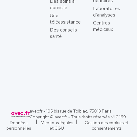
dentaires
Des soins à
domicile
Laboratoires
d’analyses
Une
téléassistance
Centres
médicaux
Des conseils
santé
avec.fr - 105 bis rue de Tolbiac, 75013 Paris
Copyright © avec.fr - Tous droits réservés. v
1.0.169
Données
Mentions légales
Gestion des cookies et
personnelles
et CGU
consentements