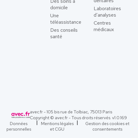
dentaires
Des soins à
domicile
Laboratoires
d’analyses
Une
téléassistance
Centres
médicaux
Des conseils
santé
avec.fr - 105 bis rue de Tolbiac, 75013 Paris
Copyright © avec.fr - Tous droits réservés. v
1.0.169
Données
Mentions légales
Gestion des cookies et
personnelles
et CGU
consentements