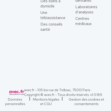
dentaires
Des soins à
domicile
Laboratoires
d’analyses
Une
téléassistance
Centres
médicaux
Des conseils
santé
avec.fr - 105 bis rue de Tolbiac, 75013 Paris
Copyright © avec.fr - Tous droits réservés. v
1.0.169
Données
Mentions légales
Gestion des cookies et
personnelles
et CGU
consentements