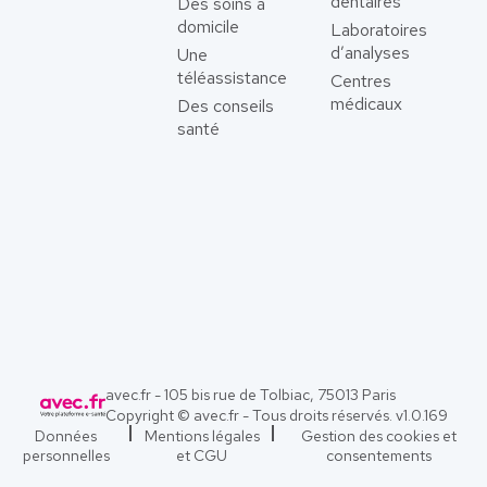
dentaires
Des soins à
domicile
Laboratoires
d’analyses
Une
téléassistance
Centres
médicaux
Des conseils
santé
avec.fr - 105 bis rue de Tolbiac, 75013 Paris
Copyright © avec.fr - Tous droits réservés. v
1.0.169
Données
Mentions légales
Gestion des cookies et
personnelles
et CGU
consentements