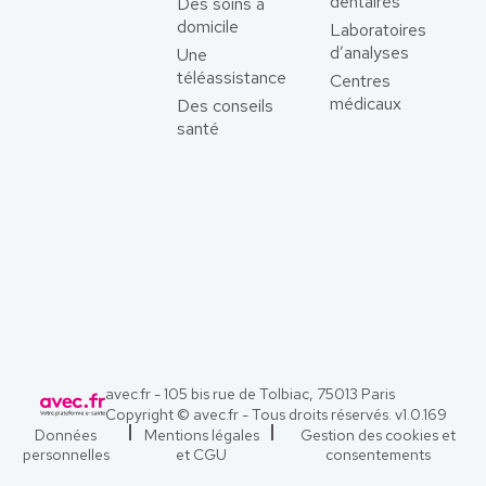
dentaires
Des soins à
domicile
Laboratoires
d’analyses
Une
téléassistance
Centres
médicaux
Des conseils
santé
avec.fr - 105 bis rue de Tolbiac, 75013 Paris
Copyright © avec.fr - Tous droits réservés. v
1.0.169
Données
Mentions légales
Gestion des cookies et
personnelles
et CGU
consentements