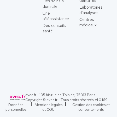
dentaires
Des soins à
domicile
Laboratoires
d’analyses
Une
téléassistance
Centres
médicaux
Des conseils
santé
avec.fr - 105 bis rue de Tolbiac, 75013 Paris
Copyright © avec.fr - Tous droits réservés. v
1.0.169
Données
Mentions légales
Gestion des cookies et
personnelles
et CGU
consentements