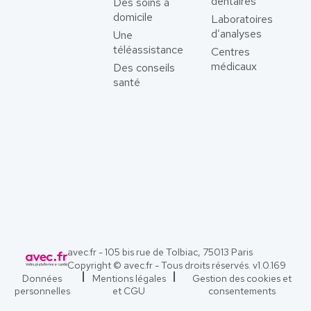
dentaires
Des soins à
domicile
Laboratoires
d’analyses
Une
téléassistance
Centres
médicaux
Des conseils
santé
avec.fr - 105 bis rue de Tolbiac, 75013 Paris
Copyright © avec.fr - Tous droits réservés. v
1.0.169
Données
Mentions légales
Gestion des cookies et
personnelles
et CGU
consentements