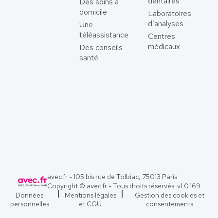
dentaires
Des soins à
domicile
Laboratoires
d’analyses
Une
téléassistance
Centres
médicaux
Des conseils
santé
avec.fr - 105 bis rue de Tolbiac, 75013 Paris
Copyright © avec.fr - Tous droits réservés. v
1.0.169
Données
Mentions légales
Gestion des cookies et
personnelles
et CGU
consentements