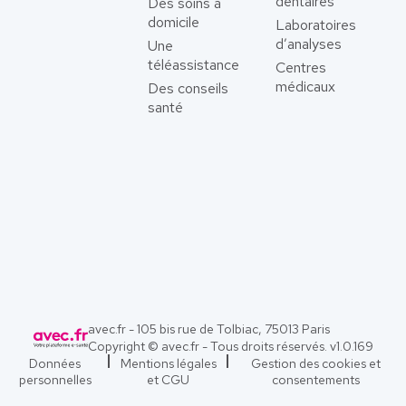
dentaires
Des soins à
domicile
Laboratoires
d’analyses
Une
téléassistance
Centres
médicaux
Des conseils
santé
avec.fr - 105 bis rue de Tolbiac, 75013 Paris
Copyright © avec.fr - Tous droits réservés. v
1.0.169
Données
Mentions légales
Gestion des cookies et
personnelles
et CGU
consentements