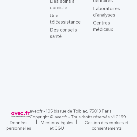
dentaires
Des soins à
domicile
Laboratoires
d’analyses
Une
téléassistance
Centres
médicaux
Des conseils
santé
avec.fr - 105 bis rue de Tolbiac, 75013 Paris
Copyright © avec.fr - Tous droits réservés. v
1.0.169
Données
Mentions légales
Gestion des cookies et
personnelles
et CGU
consentements