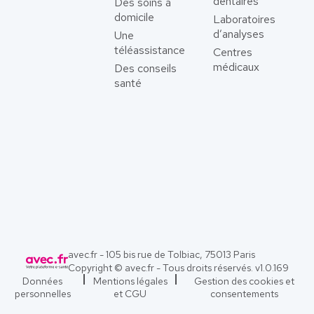
dentaires
Des soins à
domicile
Laboratoires
d’analyses
Une
téléassistance
Centres
médicaux
Des conseils
santé
avec.fr - 105 bis rue de Tolbiac, 75013 Paris
Copyright © avec.fr - Tous droits réservés. v
1.0.169
Données
Mentions légales
Gestion des cookies et
personnelles
et CGU
consentements