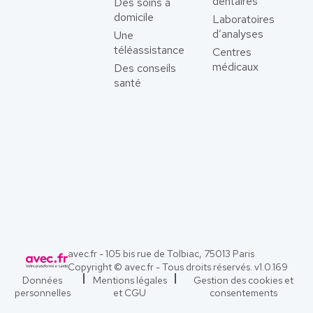
dentaires
Des soins à
domicile
Laboratoires
d’analyses
Une
téléassistance
Centres
médicaux
Des conseils
santé
avec.fr - 105 bis rue de Tolbiac, 75013 Paris
Copyright © avec.fr - Tous droits réservés. v
1.0.169
Données
Mentions légales
Gestion des cookies et
personnelles
et CGU
consentements