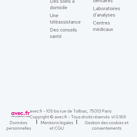
dentaires
Des soins à
domicile
Laboratoires
d’analyses
Une
téléassistance
Centres
médicaux
Des conseils
santé
avec.fr - 105 bis rue de Tolbiac, 75013 Paris
Copyright © avec.fr - Tous droits réservés. v
1.0.169
Données
Mentions légales
Gestion des cookies et
personnelles
et CGU
consentements