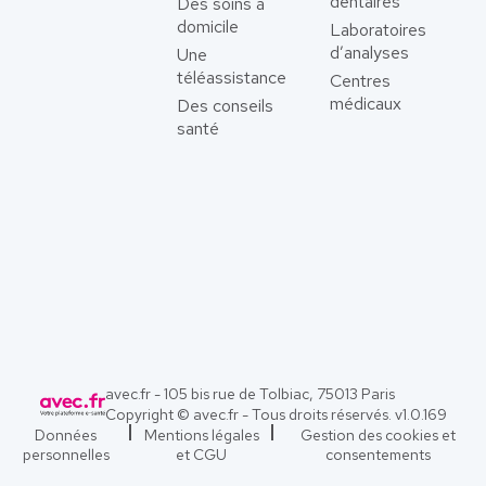
dentaires
Des soins à
domicile
Laboratoires
d’analyses
Une
téléassistance
Centres
médicaux
Des conseils
santé
avec.fr - 105 bis rue de Tolbiac, 75013 Paris
Copyright © avec.fr - Tous droits réservés. v
1.0.169
Données
Mentions légales
Gestion des cookies et
personnelles
et CGU
consentements