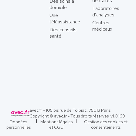
dentaires
Des soins à
domicile
Laboratoires
d’analyses
Une
téléassistance
Centres
médicaux
Des conseils
santé
avec.fr - 105 bis rue de Tolbiac, 75013 Paris
Copyright © avec.fr - Tous droits réservés. v
1.0.169
Données
Mentions légales
Gestion des cookies et
personnelles
et CGU
consentements