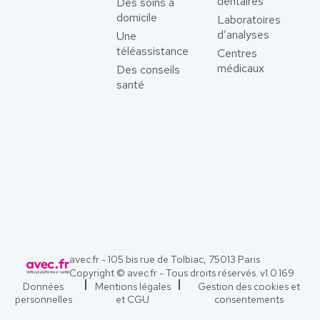
dentaires
Des soins à
domicile
Laboratoires
d’analyses
Une
téléassistance
Centres
médicaux
Des conseils
santé
avec.fr - 105 bis rue de Tolbiac, 75013 Paris
Copyright © avec.fr - Tous droits réservés. v
1.0.169
Données
Mentions légales
Gestion des cookies et
personnelles
et CGU
consentements