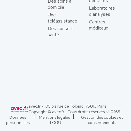
dentaires
Des soins à
domicile
Laboratoires
d’analyses
Une
téléassistance
Centres
médicaux
Des conseils
santé
avec.fr - 105 bis rue de Tolbiac, 75013 Paris
Copyright © avec.fr - Tous droits réservés. v
1.0.169
Données
Mentions légales
Gestion des cookies et
personnelles
et CGU
consentements