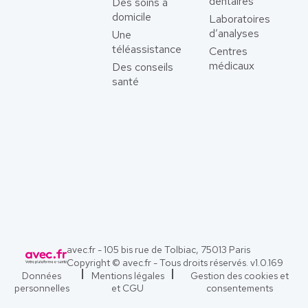
dentaires
Des soins à
domicile
Laboratoires
d’analyses
Une
téléassistance
Centres
médicaux
Des conseils
santé
avec.fr - 105 bis rue de Tolbiac, 75013 Paris
Copyright © avec.fr - Tous droits réservés. v
1.0.169
Données
Mentions légales
Gestion des cookies et
personnelles
et CGU
consentements