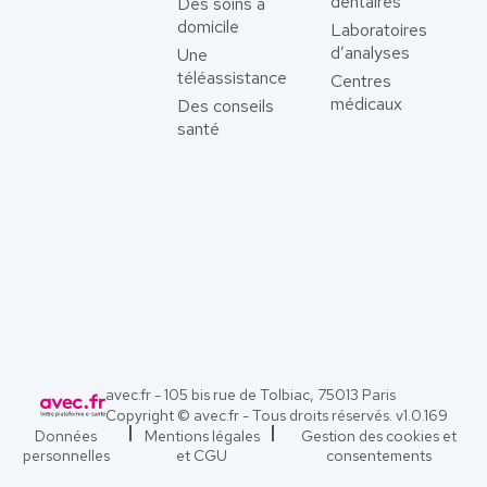
dentaires
Des soins à
domicile
Laboratoires
d’analyses
Une
téléassistance
Centres
médicaux
Des conseils
santé
avec.fr - 105 bis rue de Tolbiac, 75013 Paris
Copyright © avec.fr - Tous droits réservés. v
1.0.169
Données
Mentions légales
Gestion des cookies et
personnelles
et CGU
consentements