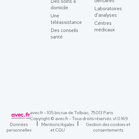
dentaires
Des soins à
domicile
Laboratoires
d’analyses
Une
téléassistance
Centres
médicaux
Des conseils
santé
avec.fr - 105 bis rue de Tolbiac, 75013 Paris
Copyright © avec.fr - Tous droits réservés. v
1.0.169
Données
Mentions légales
Gestion des cookies et
personnelles
et CGU
consentements