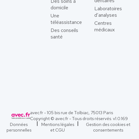
dentaires
Des soins à
domicile
Laboratoires
d’analyses
Une
téléassistance
Centres
médicaux
Des conseils
santé
avec.fr - 105 bis rue de Tolbiac, 75013 Paris
Copyright © avec.fr - Tous droits réservés. v
1.0.169
Données
Mentions légales
Gestion des cookies et
personnelles
et CGU
consentements