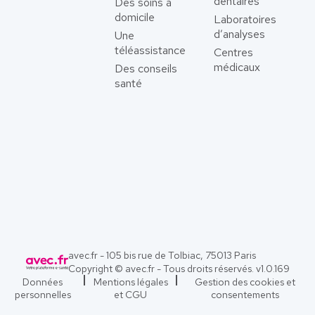
dentaires
Des soins à
domicile
Laboratoires
d’analyses
Une
téléassistance
Centres
médicaux
Des conseils
santé
avec.fr - 105 bis rue de Tolbiac, 75013 Paris
Copyright © avec.fr - Tous droits réservés. v
1.0.169
Données
Mentions légales
Gestion des cookies et
personnelles
et CGU
consentements