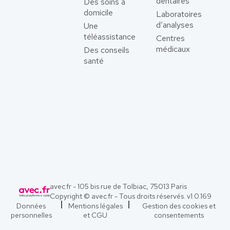
dentaires
Des soins à
domicile
Laboratoires
d’analyses
Une
téléassistance
Centres
médicaux
Des conseils
santé
avec.fr - 105 bis rue de Tolbiac, 75013 Paris
Copyright © avec.fr - Tous droits réservés. v
1.0.169
Données
Mentions légales
Gestion des cookies et
personnelles
et CGU
consentements