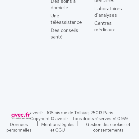
dentaires
Des soins à
domicile
Laboratoires
d’analyses
Une
téléassistance
Centres
médicaux
Des conseils
santé
avec.fr - 105 bis rue de Tolbiac, 75013 Paris
Copyright © avec.fr - Tous droits réservés. v
1.0.169
Données
Mentions légales
Gestion des cookies et
personnelles
et CGU
consentements