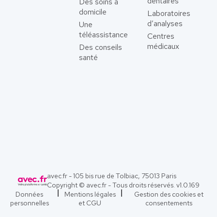
dentaires
Des soins à
domicile
Laboratoires
d’analyses
Une
téléassistance
Centres
médicaux
Des conseils
santé
avec.fr - 105 bis rue de Tolbiac, 75013 Paris
Copyright © avec.fr - Tous droits réservés. v
1.0.169
Données
Mentions légales
Gestion des cookies et
personnelles
et CGU
consentements