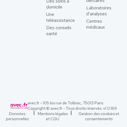
dentaires
Des soins à
domicile
Laboratoires
d’analyses
Une
téléassistance
Centres
médicaux
Des conseils
santé
avec.fr - 105 bis rue de Tolbiac, 75013 Paris
Copyright © avec.fr - Tous droits réservés. v
1.0.169
Données
Mentions légales
Gestion des cookies et
personnelles
et CGU
consentements