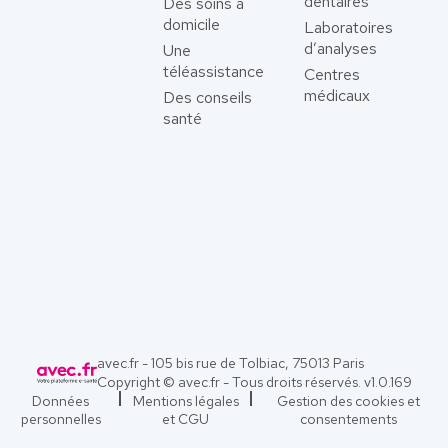
dentaires
Des soins à
domicile
Laboratoires
d’analyses
Une
téléassistance
Centres
médicaux
Des conseils
santé
avec.fr - 105 bis rue de Tolbiac, 75013 Paris
Copyright © avec.fr - Tous droits réservés. v
1.0.169
Données
Mentions légales
Gestion des cookies et
personnelles
et CGU
consentements