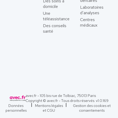
dentaires
Des soins à
domicile
Laboratoires
d’analyses
Une
téléassistance
Centres
médicaux
Des conseils
santé
avec.fr - 105 bis rue de Tolbiac, 75013 Paris
Copyright © avec.fr - Tous droits réservés. v
1.0.169
Données
Mentions légales
Gestion des cookies et
personnelles
et CGU
consentements