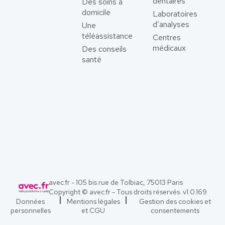
dentaires
Des soins à
domicile
Laboratoires
d’analyses
Une
téléassistance
Centres
médicaux
Des conseils
santé
avec.fr - 105 bis rue de Tolbiac, 75013 Paris
Copyright © avec.fr - Tous droits réservés. v
1.0.169
Données
Mentions légales
Gestion des cookies et
personnelles
et CGU
consentements