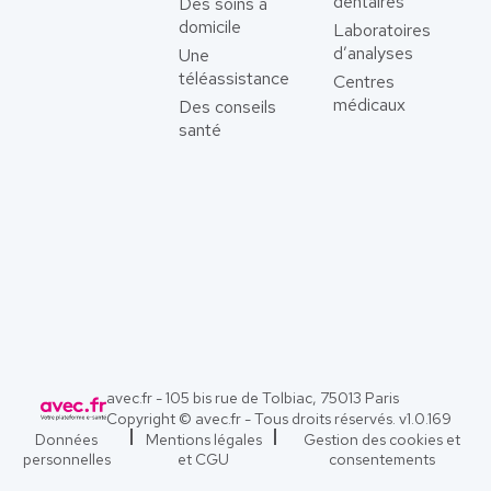
dentaires
Des soins à
domicile
Laboratoires
d’analyses
Une
téléassistance
Centres
médicaux
Des conseils
santé
avec.fr - 105 bis rue de Tolbiac, 75013 Paris
Copyright © avec.fr - Tous droits réservés. v
1.0.169
Données
Mentions légales
Gestion des cookies et
personnelles
et CGU
consentements