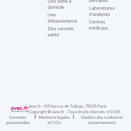
dentaires
Des soins à
domicile
Laboratoires
d’analyses
Une
téléassistance
Centres
médicaux
Des conseils
santé
avec.fr - 105 bis rue de Tolbiac, 75013 Paris
Copyright © avec.fr - Tous droits réservés. v
1.0.169
Données
Mentions légales
Gestion des cookies et
personnelles
et CGU
consentements