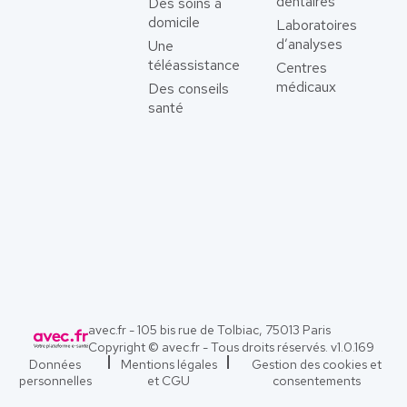
dentaires
Des soins à
domicile
Laboratoires
d’analyses
Une
téléassistance
Centres
médicaux
Des conseils
santé
avec.fr - 105 bis rue de Tolbiac, 75013 Paris
Copyright © avec.fr - Tous droits réservés. v
1.0.169
Données
Mentions légales
Gestion des cookies et
personnelles
et CGU
consentements