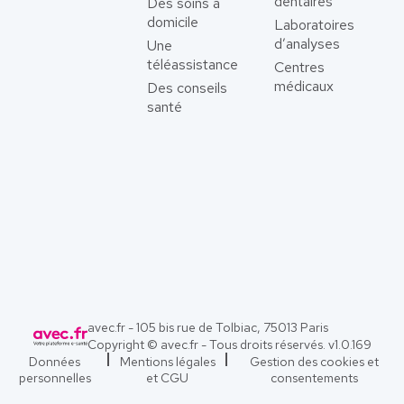
dentaires
Des soins à
domicile
Laboratoires
d’analyses
Une
téléassistance
Centres
médicaux
Des conseils
santé
avec.fr - 105 bis rue de Tolbiac, 75013 Paris
Copyright © avec.fr - Tous droits réservés. v
1.0.169
Données
Mentions légales
Gestion des cookies et
personnelles
et CGU
consentements