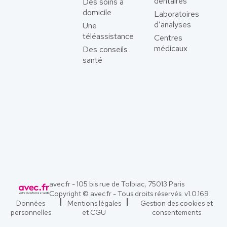
dentaires
Des soins à
domicile
Laboratoires
d’analyses
Une
téléassistance
Centres
médicaux
Des conseils
santé
avec.fr - 105 bis rue de Tolbiac, 75013 Paris
Copyright © avec.fr - Tous droits réservés. v
1.0.169
Données
Mentions légales
Gestion des cookies et
personnelles
et CGU
consentements